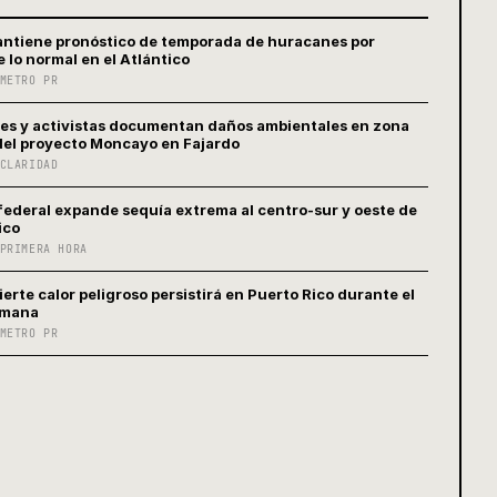
tiene pronóstico de temporada de huracanes por
 lo normal en el Atlántico
METRO PR
es y activistas documentan daños ambientales en zona
del proyecto Moncayo en Fajardo
CLARIDAD
federal expande sequía extrema al centro-sur y oeste de
ico
PRIMERA HORA
erte calor peligroso persistirá en Puerto Rico durante el
emana
METRO PR