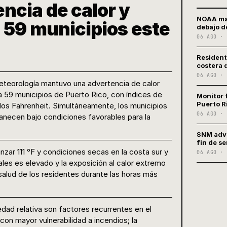
cia de calor y
NOAA man
n 59 municipios este
debajo de
06 AGO · 
Resident
costera 
06 AGO · 
 Meteorología mantuvo una advertencia de calor
a 59 municipios de Puerto Rico, con índices de
Monitor 
Puerto R
ados Fahrenheit. Simultáneamente, los municipios
06 AGO · 
manecen bajo condiciones favorables para la
SNM advi
fin de s
zar 111 °F y condiciones secas en la costa sur y
06 AGO · 
tales es elevado y la exposición al calor extremo
 salud de los residentes durante las horas más
dad relativa son factores recurrentes en el
on mayor vulnerabilidad a incendios; la