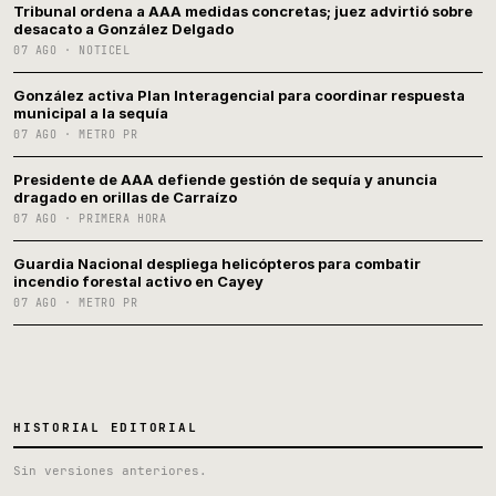
Tribunal ordena a AAA medidas concretas; juez advirtió sobre
desacato a González Delgado
07 AGO · NOTICEL
González activa Plan Interagencial para coordinar respuesta
municipal a la sequía
07 AGO · METRO PR
Presidente de AAA defiende gestión de sequía y anuncia
dragado en orillas de Carraízo
07 AGO · PRIMERA HORA
Guardia Nacional despliega helicópteros para combatir
incendio forestal activo en Cayey
07 AGO · METRO PR
HISTORIAL EDITORIAL
Sin versiones anteriores.