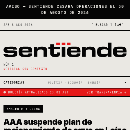
AVISO — SENTIENDE CESARÁ OPERACIONES EL 30
DE AGOSTO DE 2026
[○●]
SÁB 8 AGO 2026
[ BUSCAR ]
NÚM 1
NOTICIAS CON CONTEXTO
CATEGORÍAS
POLÍTICA · ECONOMÍA · ENERGÍA
BOLETÍN ACTUALIZADO 23:02 AST
VER TRANSPARENCIA →
AMBIENTE Y CLIMA
AAA suspende plan de