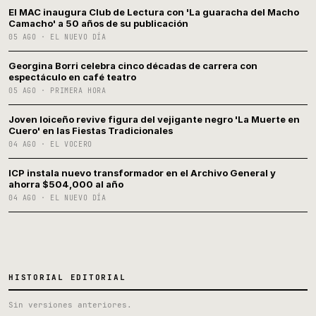
El MAC inaugura Club de Lectura con 'La guaracha del Macho
Camacho' a 50 años de su publicación
05 AGO · EL NUEVO DÍA
Georgina Borri celebra cinco décadas de carrera con
espectáculo en café teatro
05 AGO · PRIMERA HORA
Joven loiceño revive figura del vejigante negro 'La Muerte en
Cuero' en las Fiestas Tradicionales
04 AGO · EL VOCERO
ICP instala nuevo transformador en el Archivo General y
ahorra $504,000 al año
04 AGO · EL NUEVO DÍA
HISTORIAL EDITORIAL
Sin versiones anteriores.