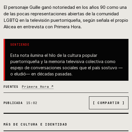
El personaje Guille ganó notoriedad en los años 90 como una
de las pocas representaciones abiertas de la comunidad
LGBTQ en la televisión puertorriqueña, según señala el propio
Alicea en entrevista con Primera Hora.
SENTIENDE
Esta nota ilumina el hilo de la cultura popular
puertorriqueña y la memoria televisiva colectiva como
espejo de conversaciones sociales que el país sostuvo —
o eludió— en décadas pasadas.
Primera Hora ↗
FUENTES
15:02
[ COMPARTIR ]
PUBLICADA
MÁS DE CULTURA E IDENTIDAD