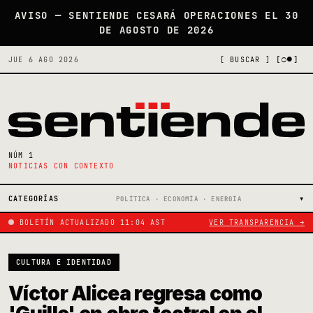
AVISO — SENTIENDE CESARÁ OPERACIONES EL 30
DE AGOSTO DE 2026
[○●]
JUE 6 AGO 2026
[ BUSCAR ]
NÚM 1
NOTICIAS CON CONTEXTO
CATEGORÍAS
POLÍTICA · ECONOMÍA · ENERGÍA
BOLETÍN ACTUALIZADO 11:04 AST
VER TRANSPARENCIA →
CULTURA E IDENTIDAD
Víctor Alicea regresa como