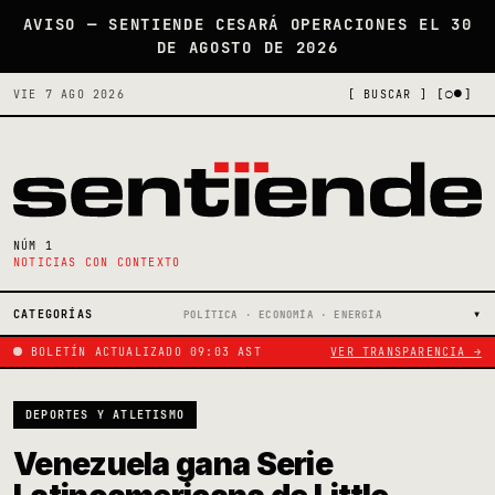
AVISO — SENTIENDE CESARÁ OPERACIONES EL 30
DE AGOSTO DE 2026
[○●]
VIE 7 AGO 2026
[ BUSCAR ]
NÚM 1
NOTICIAS CON CONTEXTO
CATEGORÍAS
POLÍTICA · ECONOMÍA · ENERGÍA
BOLETÍN ACTUALIZADO 09:03 AST
VER TRANSPARENCIA →
DEPORTES Y ATLETISMO
Venezuela gana Serie