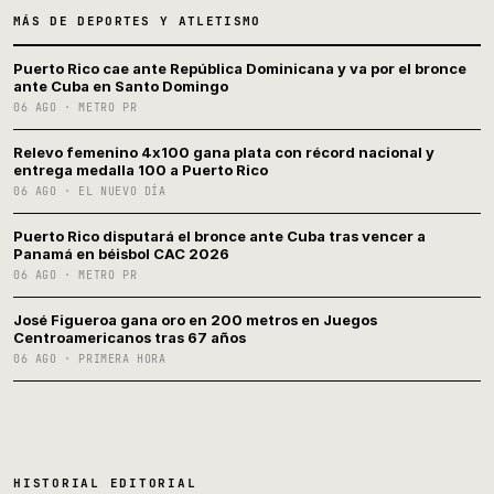
MÁS DE DEPORTES Y ATLETISMO
Puerto Rico cae ante República Dominicana y va por el bronce
ante Cuba en Santo Domingo
06 AGO · METRO PR
Relevo femenino 4x100 gana plata con récord nacional y
entrega medalla 100 a Puerto Rico
06 AGO · EL NUEVO DÍA
Puerto Rico disputará el bronce ante Cuba tras vencer a
Panamá en béisbol CAC 2026
06 AGO · METRO PR
José Figueroa gana oro en 200 metros en Juegos
Centroamericanos tras 67 años
06 AGO · PRIMERA HORA
HISTORIAL EDITORIAL