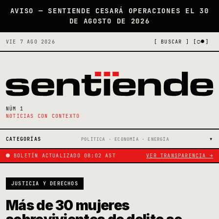
AVISO — SENTIENDE CESARÁ OPERACIONES EL 30
DE AGOSTO DE 2026
[○●]
VIE 7 AGO 2026
[ BUSCAR ]
NÚM 1
NOTICIAS CON CONTEXTO
CATEGORÍAS
POLÍTICA · ECONOMÍA · ENERGÍA
BOLETÍN ACTUALIZADO 08:02 AST
VER TRANSPARENCIA →
JUSTICIA Y DERECHOS
Más de 30 mujeres