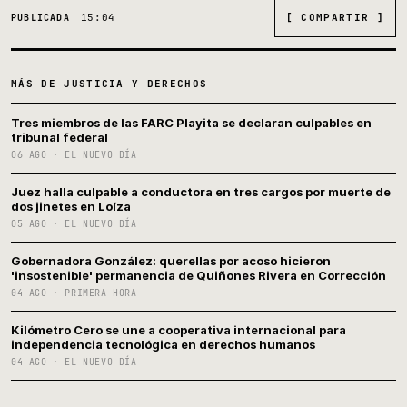
15:04
[ COMPARTIR ]
PUBLICADA
MÁS DE JUSTICIA Y DERECHOS
Tres miembros de las FARC Playita se declaran culpables en
tribunal federal
06 AGO · EL NUEVO DÍA
Juez halla culpable a conductora en tres cargos por muerte de
dos jinetes en Loíza
05 AGO · EL NUEVO DÍA
Gobernadora González: querellas por acoso hicieron
'insostenible' permanencia de Quiñones Rivera en Corrección
04 AGO · PRIMERA HORA
Kilómetro Cero se une a cooperativa internacional para
independencia tecnológica en derechos humanos
04 AGO · EL NUEVO DÍA