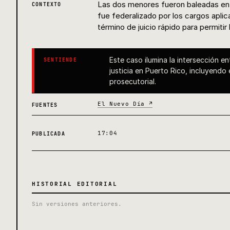
Las dos menores fueron baleadas en e
CONTEXTO
fue federalizado por los cargos aplica
término de juicio rápido para permitir
Este caso ilumina la intersección en
SENTIENDE
justicia en Puerto Rico, incluyend
prosecutorial.
El Nuevo Día ↗
FUENTES
17:04
PUBLICADA
HISTORIAL EDITORIAL
Sin versiones anteriores.