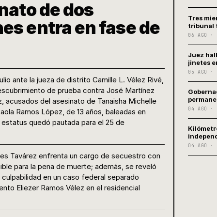
inato de dos
Tres mie
es entra en fase de
tribunal
06 AGO · 
Juez hal
jinetes e
05 AGO · 
lio ante la jueza de distrito Camille L. Vélez Rivé,
descubrimiento de prueba contra José Martínez
Gobernad
permanen
z, acusados del asesinato de Tanaisha Michelle
04 AGO · 
Paola Ramos López, de 13 años, baleadas en
 estatus quedó pautada para el 25 de
Kilómetr
independ
04 AGO · 
res Tavárez enfrenta un cargo de secuestro con
ible para la pena de muerte; además, se reveló
 culpabilidad en un caso federal separado
ento Eliezer Ramos Vélez en el residencial