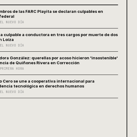
mbros de las FARC Playita se declaran culpables en
 federal
EL NUEVO DÍA
la culpable a conductora en tres cargos por muerte de dos
n Loíza
EL NUEVO DÍA
ora González: querellas por acoso hicieron 'insostenible'
cia de Quiñones Rivera en Corrección
PRIMERA HORA
o Cero se une a cooperativa internacional para
encia tecnológica en derechos humanos
EL NUEVO DÍA