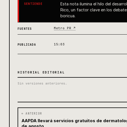
Esta nota ilumina el hilo del desarr
SENTIENDE
Rico, un factor clave en los debat
boricua.
Metro PR ↗
FUENTES
15:03
PUBLICADA
HISTORIAL EDITORIAL
Sin versiones anteriores.
← ANTERIOR
AAPDA llevará servicios gratuitos de dermatolog
de agosto