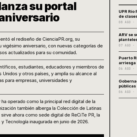
lanza su portal
UPR Río 
 aniversario
de clases
08 AGO · 
ARV se s
entó el rediseño de CienciaPR.org, su
plantele
su vigésimo aniversario, con nuevas categorías de
07 AGO · 
sos actualizados para su comunidad.
Puerto R
arriesga
entíficos, estudiantes, educadores y miembros de
06 AGO · 
 Unidos y otros países, y amplía su alcance al
as para empresas, universidades y
Gobernad
públicas
06 AGO · 
a operado como la principal red digital de la
nización también alberga la Colección de Latinas
sirve ahora como sede digital de ReCiTe PR, la
y Tecnología inaugurada en junio de 2026.