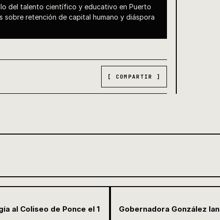
ollo del talento científico y educativo en Puerto
es sobre retención de capital humano y diáspora
[ COMPARTIR ]
ía al Coliseo de Ponce el 1
Gobernadora González lan