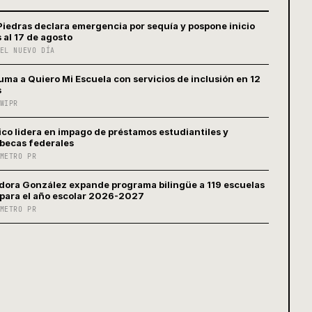
Piedras declara emergencia por sequía y pospone inicio
 al 17 de agosto
EL NUEVO DÍA
uma a Quiero Mi Escuela con servicios de inclusión en 12
s
WIPR
ico lidera en impago de préstamos estudiantiles y
 becas federales
METRO PR
ora González expande programa bilingüe a 119 escuelas
 para el año escolar 2026-2027
METRO PR