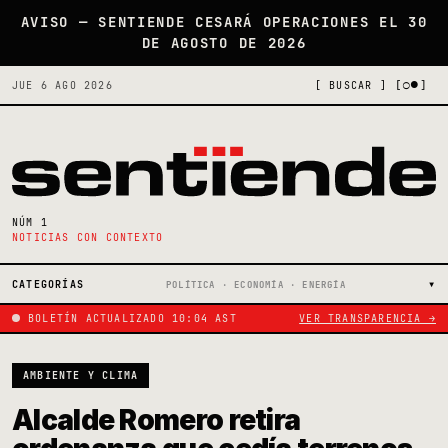
AVISO — SENTIENDE CESARÁ OPERACIONES EL 30
DE AGOSTO DE 2026
[○●]
JUE 6 AGO 2026
[ BUSCAR ]
NÚM 1
NOTICIAS CON CONTEXTO
CATEGORÍAS
POLÍTICA · ECONOMÍA · ENERGÍA
BOLETÍN ACTUALIZADO 10:04 AST
VER TRANSPARENCIA →
AMBIENTE Y CLIMA
Alcalde Romero retira