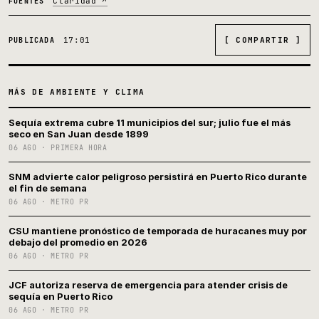
Claridad ↗
FUENTES
17:01
[ COMPARTIR ]
PUBLICADA
MÁS DE AMBIENTE Y CLIMA
Sequía extrema cubre 11 municipios del sur; julio fue el más
seco en San Juan desde 1899
06 AGO · PRIMERA HORA
SNM advierte calor peligroso persistirá en Puerto Rico durante
el fin de semana
06 AGO · METRO PR
CSU mantiene pronóstico de temporada de huracanes muy por
debajo del promedio en 2026
06 AGO · METRO PR
JCF autoriza reserva de emergencia para atender crisis de
sequía en Puerto Rico
06 AGO · METRO PR