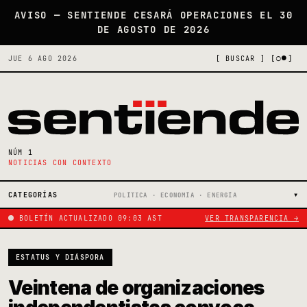
AVISO — SENTIENDE CESARÁ OPERACIONES EL 30
DE AGOSTO DE 2026
[○●]
JUE 6 AGO 2026
[ BUSCAR ]
NÚM 1
NOTICIAS CON CONTEXTO
CATEGORÍAS
POLÍTICA · ECONOMÍA · ENERGÍA
BOLETÍN ACTUALIZADO 09:03 AST
VER TRANSPARENCIA →
ESTATUS Y DIÁSPORA
Veintena de organizaciones