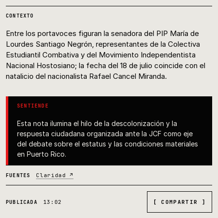
CONTEXTO
Entre los portavoces figuran la senadora del PIP María de
Lourdes Santiago Negrón, representantes de la Colectiva
Estudiantil Combativa y del Movimiento Independentista
Nacional Hostosiano; la fecha del 18 de julio coincide con el
natalicio del nacionalista Rafael Cancel Miranda.
SENTIENDE
Esta nota ilumina el hilo de la descolonización y la
respuesta ciudadana organizada ante la JCF como eje
del debate sobre el estatus y las condiciones materiales
en Puerto Rico.
Claridad ↗
FUENTES
13:02
[ COMPARTIR ]
PUBLICADA