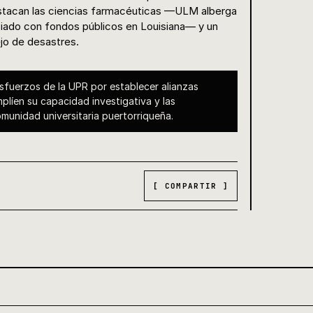
estacan las ciencias farmacéuticas —ULM alberga
ciado con fondos públicos en Louisiana— y un
ejo de desastres.
 esfuerzos de la UPR por establecer alianzas
plíen su capacidad investigativa y las
unidad universitaria puertorriqueña.
[ COMPARTIR ]