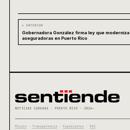
← ANTERIOR
Gobernadora González firma ley que moderniza 
aseguradoras en Puerto Rico
NOTICIAS CURADAS · PUERTO RICO · 2026—
Misión
·
Transparencia
·
Expedientes
·
RSS