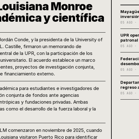
 Louisiana Monroe
Mayagüez
adémica y científica
inversió
05 AGO · 
UPR oper
Jordán Conde, y la presidenta de la University of
patronal 
L. Castille, firmaron un memorando de
05 AGO · 
ntral de la UPR, con la participación de los
Federaci
 universitario. El acuerdo establece un marco
desembol
centes, proyectos de investigación conjunta,
05 AGO · 
de financiamiento externo.
Departam
regreso 
cadémica para estudiantes e investigadores de
05 AGO · 
tión conjunta de fondos ante agencias
antrópicas y fundaciones privadas. Ambas
s como el desarrollo de la fuerza laboral y la
 ULM comenzaron en noviembre de 2025, cuando
ouisiana visitaron Puerto Rico para identificar