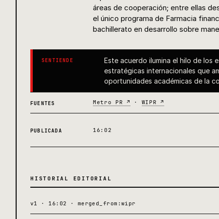
áreas de cooperación; entre ellas d
el único programa de Farmacia finan
bachillerato en desarrollo sobre man
Este acuerdo ilumina el hilo de los
SENTIENDE
estratégicas internacionales que am
oportunidades académicas de la com
Metro PR ↗
·
WIPR ↗
FUENTES
16:02
PUBLICADA
HISTORIAL EDITORIAL
v1 · 16:02 · merged_from:wipr