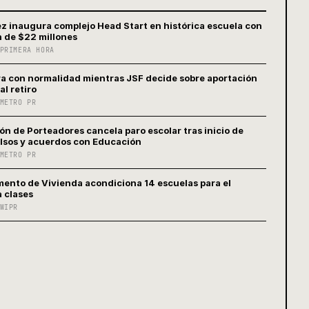
 inaugura complejo Head Start en histórica escuela con
n de $22 millones
PRIMERA HORA
a con normalidad mientras JSF decide sobre aportación
al retiro
METRO PR
ón de Porteadores cancela paro escolar tras inicio de
sos y acuerdos con Educación
METRO PR
ento de Vivienda acondiciona 14 escuelas para el
a clases
WIPR