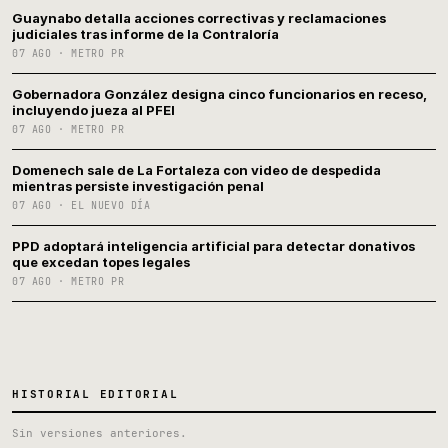
Guaynabo detalla acciones correctivas y reclamaciones
judiciales tras informe de la Contraloría
07 AGO · METRO PR
Gobernadora González designa cinco funcionarios en receso,
incluyendo jueza al PFEI
07 AGO · METRO PR
Domenech sale de La Fortaleza con video de despedida
mientras persiste investigación penal
07 AGO · EL NUEVO DÍA
PPD adoptará inteligencia artificial para detectar donativos
que excedan topes legales
07 AGO · METRO PR
HISTORIAL EDITORIAL
Sin versiones anteriores.