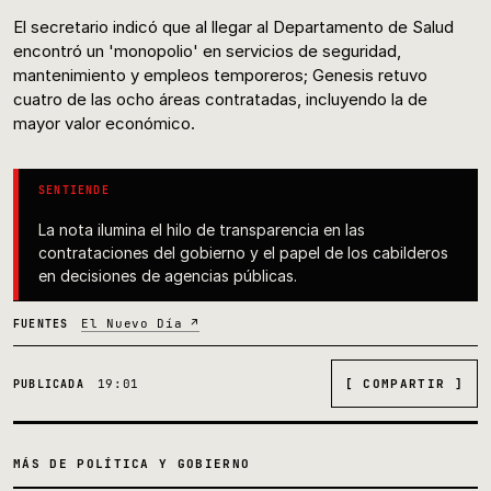
El secretario indicó que al llegar al Departamento de Salud
encontró un 'monopolio' en servicios de seguridad,
mantenimiento y empleos temporeros; Genesis retuvo
cuatro de las ocho áreas contratadas, incluyendo la de
mayor valor económico.
SENTIENDE
La nota ilumina el hilo de transparencia en las
contrataciones del gobierno y el papel de los cabilderos
en decisiones de agencias públicas.
El Nuevo Día ↗
FUENTES
19:01
[ COMPARTIR ]
PUBLICADA
MÁS DE POLÍTICA Y GOBIERNO