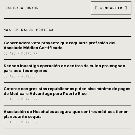
05:03
[ COMPARTIR ]
PUBLICADA
MÁS DE SALUD PÚBLICA
Gobernadora veta proyecto que regularía profesión del
Asociado Médico Certificado
08 AGO · METRO PR
Senado investiga operación de centros de cuido prolongado
para adultos mayores
07 AGO · NOTICEL
Catorce congresistas republicanos piden piso mínimo de pagos
de Medicare Advantage para Puerto Rico
07 AGO · METRO PR
Asociación de Hospitales asegura que centros médicos tienen
planes ante sequía
07 AGO · METRO PR