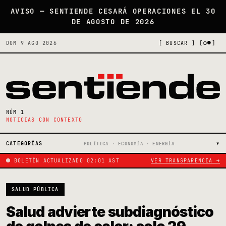
AVISO — SENTIENDE CESARÁ OPERACIONES EL 30
DE AGOSTO DE 2026
[○●]
DOM 9 AGO 2026
[ BUSCAR ]
NÚM 1
NOTICIAS CON CONTEXTO
CATEGORÍAS
POLÍTICA · ECONOMÍA · ENERGÍA
BOLETÍN ACTUALIZADO 02:01 AST
VER TRANSPARENCIA →
SALUD PÚBLICA
Salud advierte subdiagnóstico