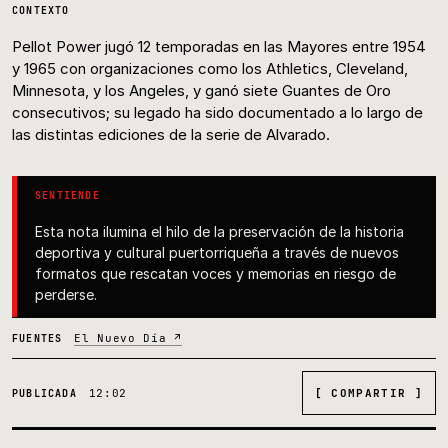
CONTEXTO
Pellot Power jugó 12 temporadas en las Mayores entre 1954
y 1965 con organizaciones como los Athletics, Cleveland,
Minnesota, y los Angeles, y ganó siete Guantes de Oro
consecutivos; su legado ha sido documentado a lo largo de
las distintas ediciones de la serie de Alvarado.
SENTIENDE
Esta nota ilumina el hilo de la preservación de la historia
deportiva y cultural puertorriqueña a través de nuevos
formatos que rescatan voces y memorias en riesgo de
perderse.
El Nuevo Día ↗
FUENTES
12:02
[ COMPARTIR ]
PUBLICADA