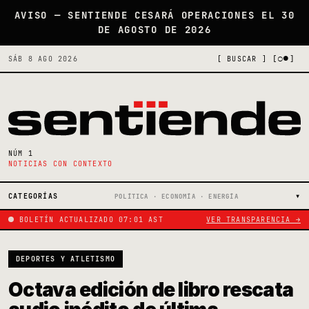
AVISO — SENTIENDE CESARÁ OPERACIONES EL 30
DE AGOSTO DE 2026
[○●]
SÁB 8 AGO 2026
[ BUSCAR ]
NÚM 1
NOTICIAS CON CONTEXTO
CATEGORÍAS
POLÍTICA · ECONOMÍA · ENERGÍA
BOLETÍN ACTUALIZADO 07:01 AST
VER TRANSPARENCIA →
DEPORTES Y ATLETISMO
Octava edición de libro rescata