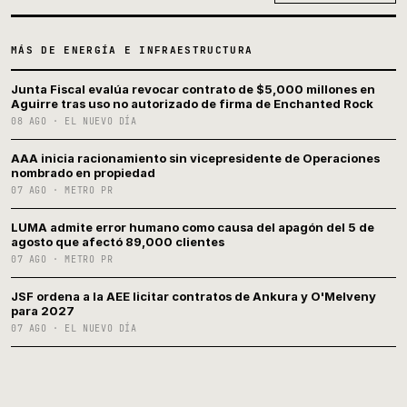
MÁS DE ENERGÍA E INFRAESTRUCTURA
Junta Fiscal evalúa revocar contrato de $5,000 millones en
Aguirre tras uso no autorizado de firma de Enchanted Rock
08 AGO · EL NUEVO DÍA
AAA inicia racionamiento sin vicepresidente de Operaciones
nombrado en propiedad
07 AGO · METRO PR
LUMA admite error humano como causa del apagón del 5 de
agosto que afectó 89,000 clientes
07 AGO · METRO PR
JSF ordena a la AEE licitar contratos de Ankura y O'Melveny
para 2027
07 AGO · EL NUEVO DÍA