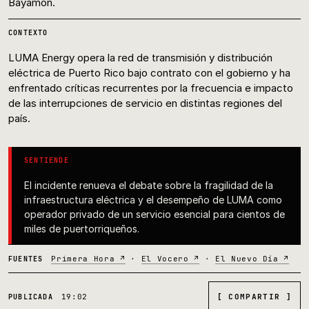
Bayamón.
CONTEXTO
LUMA Energy opera la red de transmisión y distribución
eléctrica de Puerto Rico bajo contrato con el gobierno y ha
enfrentado críticas recurrentes por la frecuencia e impacto
de las interrupciones de servicio en distintas regiones del
país.
SENTIENDE
El incidente renueva el debate sobre la fragilidad de la
infraestructura eléctrica y el desempeño de LUMA como
operador privado de un servicio esencial para cientos de
miles de puertorriqueños.
Primera Hora ↗
·
El Vocero ↗
·
El Nuevo Día ↗
FUENTES
19:02
[ COMPARTIR ]
PUBLICADA