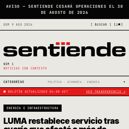
AVISO — SENTIENDE CESARÁ OPERACIONES EL 30
DE AGOSTO DE 2026
[○●]
DOM 9 AGO 2026
[ BUSCAR ]
NÚM 1
NOTICIAS CON CONTEXTO
CATEGORÍAS
POLÍTICA · ECONOMÍA · ENERGÍA
BOLETÍN ACTUALIZADO 04:00 AST
VER TRANSPARENCIA →
ENERGÍA E INFRAESTRUCTURA
LUMA restablece servicio tras