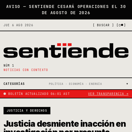
AVISO — SENTIENDE CESARÁ OPERACIONES EL 30
DE AGOSTO DE 2026
[○●]
JUE 6 AGO 2026
[ BUSCAR ]
NÚM 1
NOTICIAS CON CONTEXTO
CATEGORÍAS
POLÍTICA · ECONOMÍA · ENERGÍA
BOLETÍN ACTUALIZADO 06:01 AST
VER TRANSPARENCIA →
JUSTICIA Y DERECHOS
Justicia desmiente inacción en