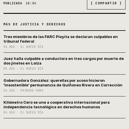
18:04
[ COMPARTIR ]
PUBLICADA
MÁS DE JUSTICIA Y DERECHOS
Tres miembros de las FARC Playita se declaran culpables en
tribunal federal
06 AGO · EL NUEVO DÍA
Juez halla culpable a conductora en tres cargos por muerte de
dos jinetes en Loíza
05 AGO · EL NUEVO DÍA
Gobernadora González: querellas por acoso hicieron
'insostenible' permanencia de Quiñones Rivera en Corrección
04 AGO · PRIMERA HORA
Kilómetro Cero se une a cooperativa internacional para
independencia tecnológica en derechos humanos
04 AGO · EL NUEVO DÍA