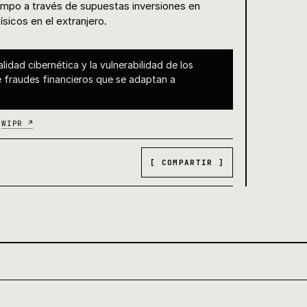
empo a través de supuestas inversiones en
sicos en el extranjero.
nalidad cibernética y la vulnerabilidad de los
 fraudes financieros que se adaptan a
·
WIPR ↗
[ COMPARTIR ]