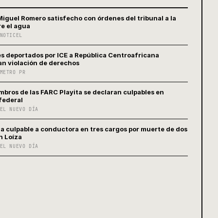
Miguel Romero satisfecho con órdenes del tribunal a la
e el agua
NOTICEL
s deportados por ICE a República Centroafricana
n violación de derechos
METRO PR
mbros de las FARC Playita se declaran culpables en
 federal
EL NUEVO DÍA
la culpable a conductora en tres cargos por muerte de dos
n Loíza
EL NUEVO DÍA