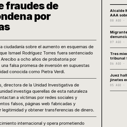
e fraudes de
Alcalde 
ondena por
AAA sobr
08 AGO · 
as
Migrante
denuncia
07 AGO · 
a la ciudadanía sobre el aumento en esquemas de
que Ismael Rodríguez Torres fuera sentenciado
Tres mie
tribunal
e Arecibo a ocho años de probatoria por
06 AGO · 
 una falsa promesa de inversión en supuestas
idad conocida como Pietra Verdí.
Juez hal
jinetes e
, directora de la Unidad Investigativa de
05 AGO · 
unidad investiga querellas de esta naturaleza
tactan a víctimas por redes sociales y
ntos falsos, páginas web fabricadas y
r legitimidad y obtener transferencias de dinero.
cimiento internacional y opera prometiendo