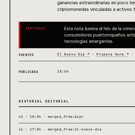
ganancias extraordinarias en poco ti
criptomonedas vinculadas a activos fí
Esta nota ilumina el hilo de la crimi
SENTIENDE
consumidores puertorriqueños ante
tecnologías emergentes.
El Nuevo Día ↗
·
Primera Hora ↗
FUENTES
18:04
PUBLICADA
HISTORIAL EDITORIAL
v2 · 18:04 · merged_from:wipr
v1 · 17:04 · merged_from:el-nuevo-dia