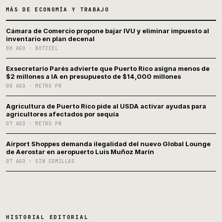
MÁS DE ECONOMÍA Y TRABAJO
Cámara de Comercio propone bajar IVU y eliminar impuesto al
inventario en plan decenal
08 AGO · NOTICEL
Exsecretario Parés advierte que Puerto Rico asigna menos de
$2 millones a IA en presupuesto de $14,000 millones
08 AGO · METRO PR
Agricultura de Puerto Rico pide al USDA activar ayudas para
agricultores afectados por sequía
07 AGO · METRO PR
Airport Shoppes demanda ilegalidad del nuevo Global Lounge
de Aerostar en aeropuerto Luis Muñoz Marín
07 AGO · SIN COMILLAS
HISTORIAL EDITORIAL