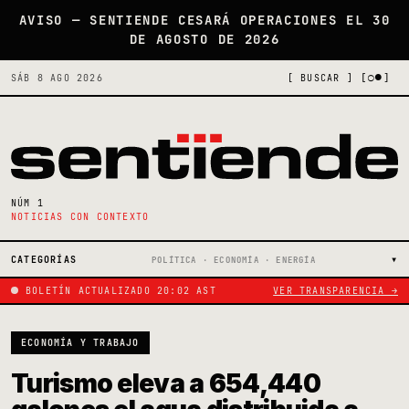
AVISO — SENTIENDE CESARÁ OPERACIONES EL 30
DE AGOSTO DE 2026
[○●]
SÁB 8 AGO 2026
[ BUSCAR ]
NÚM 1
NOTICIAS CON CONTEXTO
CATEGORÍAS
POLÍTICA · ECONOMÍA · ENERGÍA
BOLETÍN ACTUALIZADO 20:02 AST
VER TRANSPARENCIA →
ECONOMÍA Y TRABAJO
Turismo eleva a 654,440