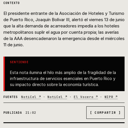
CONTEXTO
El presidente entrante de la Asociación de Hoteles y Turismo
de Puerto Rico, Joaquín Bolívar III, alertó el viernes 13 de junio
que la alta demanda de acarreadores impedía a los hoteles
metropolitanos suplir el agua por cuenta propia; las averías
de la AAA desencadenaron la emergencia desde el miércoles
11 de junio.
SENTIENDE
Esta nota ilumina el hilo más amplio de la fragilidad de la
infraestructura de servicios esenciales en Puerto Rico y
su impacto directo sobre la economía turística.
NotiCel ↗
·
NotiCel ↗
·
El Vocero ↗
·
WIPR ↗
FUENTES
21:02
[ COMPARTIR ]
PUBLICADA