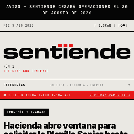
AVISO — SENTIENDE CESARÁ OPERACIONES EL 30
DE AGOSTO DE 2026
[○●]
MIÉ 5 AGO 2026
[ BUSCAR ]
NÚM 1
NOTICIAS CON CONTEXTO
CATEGORÍAS
POLÍTICA · ECONOMÍA · ENERGÍA
BOLETÍN ACTUALIZADO 19:04 AST
VER TRANSPARENCIA →
ECONOMÍA Y TRABAJO
Hacienda abre ventana para