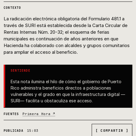
CONTEXTO
La radicación electrónica obligatoria del Formulario 481.1 a
través de SURI está establecida desde la Carta Circular de
Rentas Internas Núm. 20-32; el esquema de ferias
municipales es continuación de años anteriores en que
Hacienda ha colaborado con alcaldes y grupos comunitarios
para ampliar el acceso al beneficio.
SENTIENDE
Esta nota ilumina el hilo de cómo el gobierno de Puerto
Rico administra beneficios directos a poblaciones
vulnerables y el grado en que la infraestructura digital —
SURI— facilita u obstaculiza ese acceso.
Primera Hora ↗
FUENTES
15:03
[ COMPARTIR ]
PUBLICADA