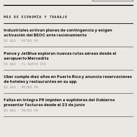
MÁS DE ECONOMÍA Y TRABAJO
Industriales activan planes de contingencia y exigen
activación del BEOC ante racionamiento
05 AGO · METRO PR
Ponce y JetBlue exploran nuevas rutas aéreas desde el
aeropuerto Mercedita
05 AGO · EL NUEVO DÍA
Uber cumple diez años en Puerto Rico y anuncia reservaciones
de hoteles y restaurantes en su app
05 AGO · METRO PR
Fallas en Integra PR impiden a suplidores del Gobierno
presentar facturas desde el 23 de junio
05 AGO · METRO PR