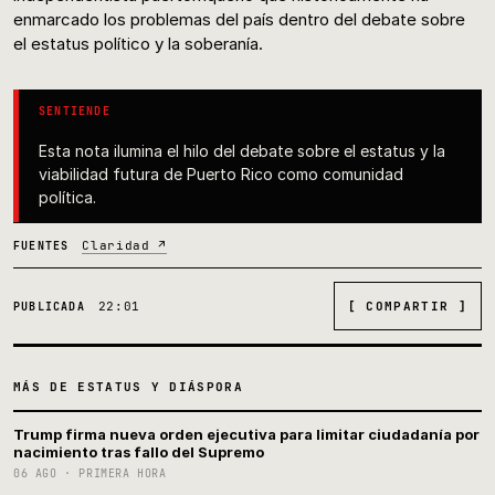
enmarcado los problemas del país dentro del debate sobre
el estatus político y la soberanía.
SENTIENDE
Esta nota ilumina el hilo del debate sobre el estatus y la
viabilidad futura de Puerto Rico como comunidad
política.
Claridad ↗
FUENTES
22:01
[ COMPARTIR ]
PUBLICADA
MÁS DE ESTATUS Y DIÁSPORA
Trump firma nueva orden ejecutiva para limitar ciudadanía por
nacimiento tras fallo del Supremo
06 AGO · PRIMERA HORA