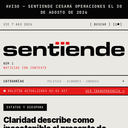
AVISO — SENTIENDE CESARÁ OPERACIONES EL 30
DE AGOSTO DE 2026
[○●]
VIE 7 AGO 2026
[ BUSCAR ]
NÚM 1
NOTICIAS CON CONTEXTO
CATEGORÍAS
POLÍTICA · ECONOMÍA · ENERGÍA
BOLETÍN ACTUALIZADO 02:01 AST
VER TRANSPARENCIA →
ESTATUS Y DIÁSPORA
Claridad describe como