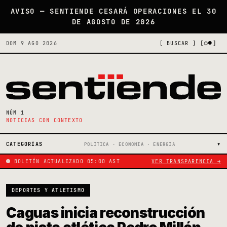
AVISO — SENTIENDE CESARÁ OPERACIONES EL 30
DE AGOSTO DE 2026
[○●]
DOM 9 AGO 2026
[ BUSCAR ]
NÚM 1
NOTICIAS CON CONTEXTO
CATEGORÍAS
POLÍTICA · ECONOMÍA · ENERGÍA
BOLETÍN ACTUALIZADO 05:00 AST
VER TRANSPARENCIA →
DEPORTES Y ATLETISMO
Caguas inicia reconstrucción