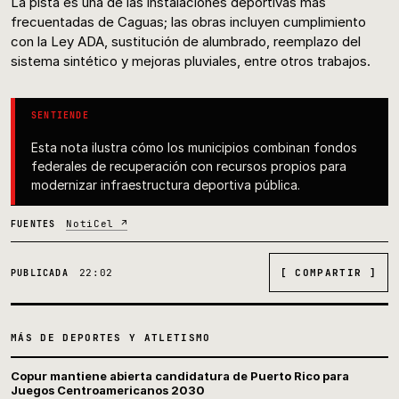
La pista es una de las instalaciones deportivas más
frecuentadas de Caguas; las obras incluyen cumplimiento
con la Ley ADA, sustitución de alumbrado, reemplazo del
sistema sintético y mejoras pluviales, entre otros trabajos.
SENTIENDE
Esta nota ilustra cómo los municipios combinan fondos
federales de recuperación con recursos propios para
modernizar infraestructura deportiva pública.
NotiCel ↗
FUENTES
22:02
[ COMPARTIR ]
PUBLICADA
MÁS DE DEPORTES Y ATLETISMO
Copur mantiene abierta candidatura de Puerto Rico para
Juegos Centroamericanos 2030