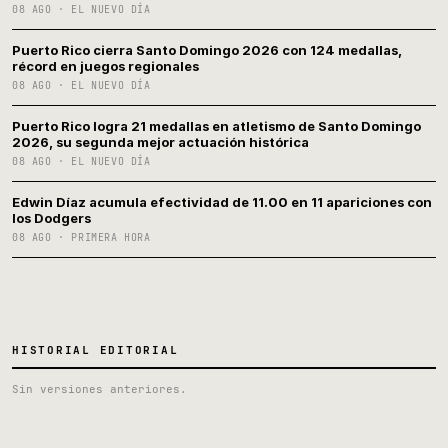
08 AGO · EL NUEVO DÍA
Puerto Rico cierra Santo Domingo 2026 con 124 medallas,
récord en juegos regionales
08 AGO · EL NUEVO DÍA
Puerto Rico logra 21 medallas en atletismo de Santo Domingo
2026, su segunda mejor actuación histórica
08 AGO · EL NUEVO DÍA
Edwin Díaz acumula efectividad de 11.00 en 11 apariciones con
los Dodgers
08 AGO · PRIMERA HORA
HISTORIAL EDITORIAL
Sin versiones anteriores.