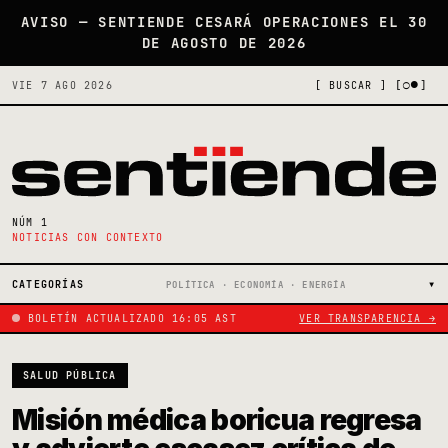
AVISO — SENTIENDE CESARÁ OPERACIONES EL 30
DE AGOSTO DE 2026
[○●]
VIE 7 AGO 2026
[ BUSCAR ]
NÚM 1
NOTICIAS CON CONTEXTO
CATEGORÍAS
POLÍTICA · ECONOMÍA · ENERGÍA
BOLETÍN ACTUALIZADO 16:05 AST
VER TRANSPARENCIA →
SALUD PÚBLICA
Misión médica boricua regresa