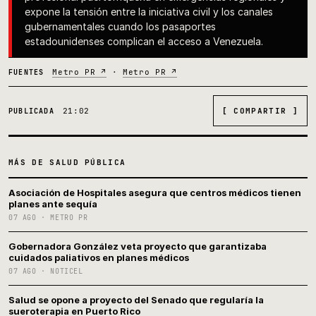
expone la tensión entre la iniciativa civil y los canales
gubernamentales cuando los pasaportes
estadounidenses complican el acceso a Venezuela.
Metro PR ↗
·
Metro PR ↗
FUENTES
21:02
[ COMPARTIR ]
PUBLICADA
MÁS DE SALUD PÚBLICA
Asociación de Hospitales asegura que centros médicos tienen
planes ante sequía
07 AGO · METRO PR
Gobernadora González veta proyecto que garantizaba
cuidados paliativos en planes médicos
07 AGO · NOTICEL
Salud se opone a proyecto del Senado que regularía la
sueroterapia en Puerto Rico