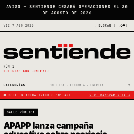
AVISO — SENTIENDE CESARÁ OPERACIONES EL 30
DE AGOSTO DE 2026
[○●]
VIE 7 AGO 2026
[ BUSCAR ]
NÚM 1
NOTICIAS CON CONTEXTO
CATEGORÍAS
POLÍTICA · ECONOMÍA · ENERGÍA
BOLETÍN ACTUALIZADO 05:01 AST
VER TRANSPARENCIA →
SALUD PÚBLICA
APAPP lanza campaña