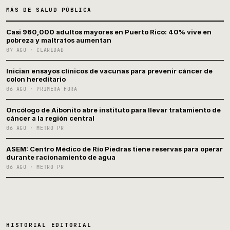
MÁS DE SALUD PÚBLICA
Casi 960,000 adultos mayores en Puerto Rico: 40% vive en
pobreza y maltratos aumentan
07 AGO · CLARIDAD
Inician ensayos clínicos de vacunas para prevenir cáncer de
colon hereditario
06 AGO · PRIMERA HORA
Oncólogo de Aibonito abre instituto para llevar tratamiento de
cáncer a la región central
06 AGO · METRO PR
ASEM: Centro Médico de Río Piedras tiene reservas para operar
durante racionamiento de agua
06 AGO · METRO PR
HISTORIAL EDITORIAL