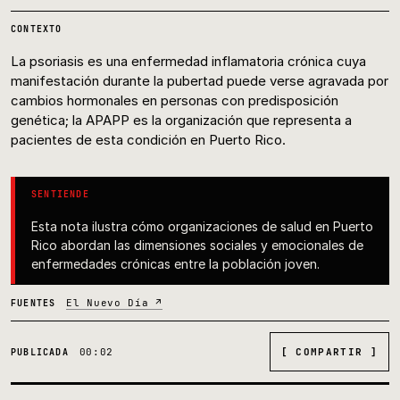
CONTEXTO
La psoriasis es una enfermedad inflamatoria crónica cuya
manifestación durante la pubertad puede verse agravada por
cambios hormonales en personas con predisposición
genética; la APAPP es la organización que representa a
pacientes de esta condición en Puerto Rico.
SENTIENDE
Esta nota ilustra cómo organizaciones de salud en Puerto
Rico abordan las dimensiones sociales y emocionales de
enfermedades crónicas entre la población joven.
El Nuevo Día ↗
FUENTES
00:02
[ COMPARTIR ]
PUBLICADA