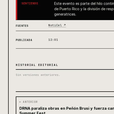
Este evento es parte del hilo contin
SENTIENDE
de Puerto Rico y la división de re
generatrices.
NotiCel ↗
FUENTES
12:01
PUBLICADA
HISTORIAL EDITORIAL
Sin versiones anteriores.
← ANTERIOR
DRNA paraliza obras en Peñón Brusi y fuerza ca
Summer Fest