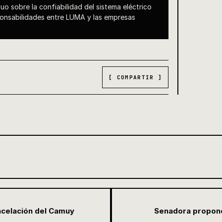
uo sobre la confiabilidad del sistema eléctrico
sponsabilidades entre LUMA y las empresas
[ COMPARTIR ]
ncelación del Camuy
Senadora propone 