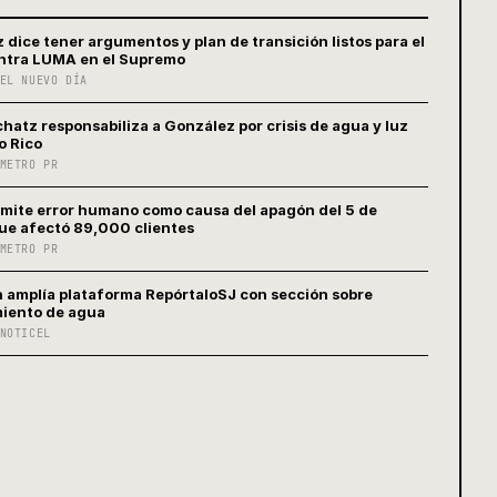
 dice tener argumentos y plan de transición listos para el
ontra LUMA en el Supremo
EL NUEVO DÍA
chatz responsabiliza a González por crisis de agua y luz
o Rico
METRO PR
ite error humano como causa del apagón del 5 de
ue afectó 89,000 clientes
METRO PR
 amplía plataforma RepórtaloSJ con sección sobre
iento de agua
NOTICEL