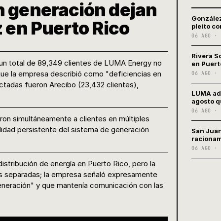
n generación dejan
González
z en Puerto Rico
pleito c
06 AGO · 
Rivera S
m., un total de 89,349 clientes de LUMA Energy no
en Puert
 que la empresa describió como "deficiencias en
06 AGO · 
ctadas fueron Arecibo (23,432 clientes),
LUMA adm
.
agosto q
06 AGO · 
ron simultáneamente a clientes en múltiples
ilidad persistente del sistema de generación
San Juan
racionam
06 AGO · 
istribución de energía en Puerto Rico, pero la
s separadas; la empresa señaló expresamente
neración" y que mantenía comunicación con las