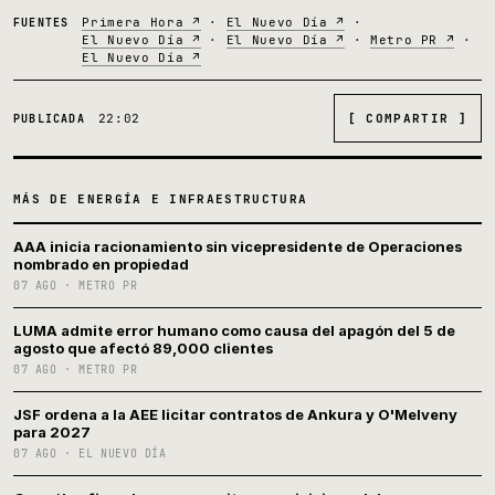
Primera Hora ↗
·
El Nuevo Día ↗
·
FUENTES
El Nuevo Día ↗
·
El Nuevo Día ↗
·
Metro PR ↗
·
El Nuevo Día ↗
22:02
[ COMPARTIR ]
PUBLICADA
MÁS DE ENERGÍA E INFRAESTRUCTURA
AAA inicia racionamiento sin vicepresidente de Operaciones
nombrado en propiedad
07 AGO · METRO PR
LUMA admite error humano como causa del apagón del 5 de
agosto que afectó 89,000 clientes
07 AGO · METRO PR
JSF ordena a la AEE licitar contratos de Ankura y O'Melveny
para 2027
07 AGO · EL NUEVO DÍA