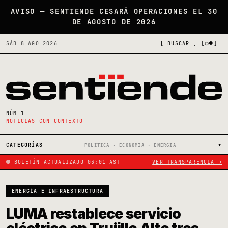
AVISO — SENTIENDE CESARÁ OPERACIONES EL 30
DE AGOSTO DE 2026
[○●]
SÁB 8 AGO 2026
[ BUSCAR ]
NÚM 1
NOTICIAS CON CONTEXTO
CATEGORÍAS
POLÍTICA · ECONOMÍA · ENERGÍA
BOLETÍN ACTUALIZADO 03:01 AST
VER TRANSPARENCIA →
ENERGÍA E INFRAESTRUCTURA
LUMA restablece servicio