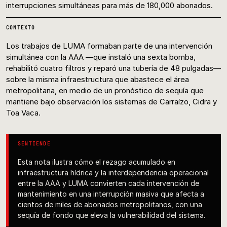
interrupciones simultáneas para más de 180,000 abonados.
CONTEXTO
Los trabajos de LUMA formaban parte de una intervención
simultánea con la AAA —que instaló una sexta bomba,
rehabilitó cuatro filtros y reparó una tubería de 48 pulgadas—
sobre la misma infraestructura que abastece el área
metropolitana, en medio de un pronóstico de sequía que
mantiene bajo observación los sistemas de Carraízo, Cidra y
Toa Vaca.
SENTIENDE
Esta nota ilustra cómo el rezago acumulado en
infraestructura hídrica y la interdependencia operacional
entre la AAA y LUMA convierten cada intervención de
mantenimiento en una interrupción masiva que afecta a
cientos de miles de abonados metropolitanos, con una
sequía de fondo que eleva la vulnerabilidad del sistema.